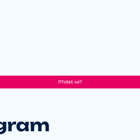
Přidáš se?
ogram