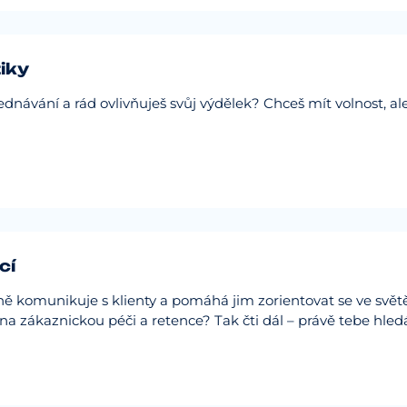
iky
jednávání a rád ovlivňuješ svůj výdělek? Chceš mít volnost, al
cí
ě komunikuje s klienty a pomáhá jim zorientovat se ve svět
em na zákaznickou péči a retence? Tak čti dál – právě tebe 