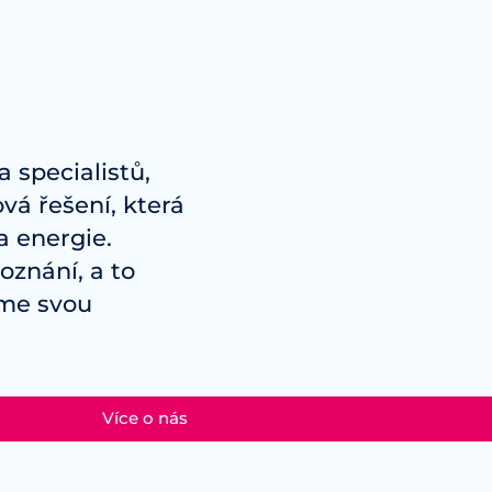
 specialistů,
vá řešení, která
a energie.
znání, a to
íme svou
Více o nás