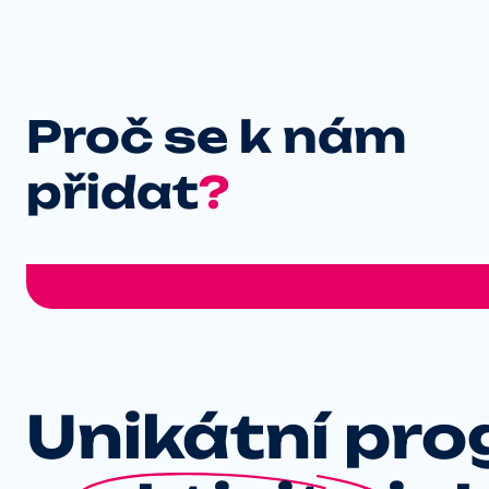
Proč se k nám
přidat
?
Unikátní pr