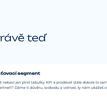
rávě teď
išťovací segment
tě nebaví jen plnit tabulky, KPI a prodávat stále dokola to s
rtneři? Dáme ti důvěru, svobodu a volnost, ty nám ukážeš c