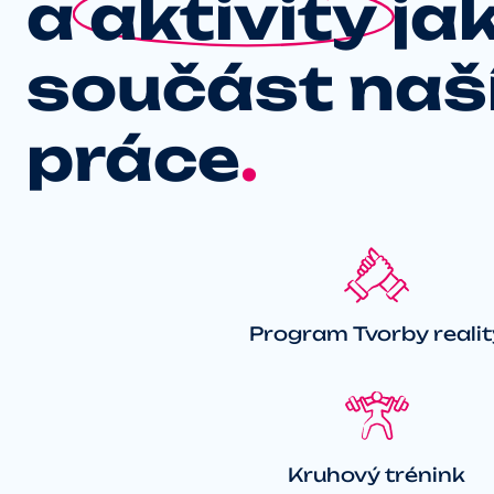
a
aktivity
ja
součást naš
práce
.
Program Tvorby realit
Kruhový trénink