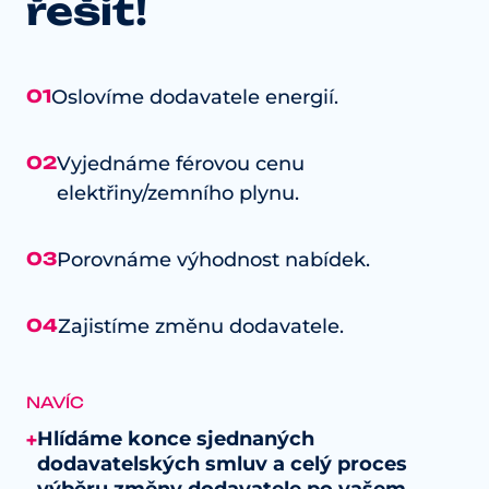
řešit!
01
Oslovíme dodavatele energií.
02
Vyjednáme férovou cenu
elektřiny/zemního plynu.
03
Porovnáme výhodnost nabídek.
04
Zajistíme změnu dodavatele.
NAVÍC
Hlídáme konce sjednaných
+
dodavatelských smluv a celý proces