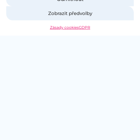
Zobrazit předvolby
#Cestaklepšíenergii
Zásady cookies
GDPR
+420 597 075 400
platFORMA
Pro investory