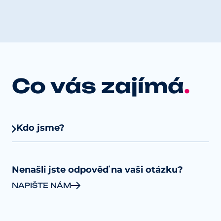
Co vás zajímá
.
Kdo jsme?
Jsme česká společnost s 20ti letou historií, která pro
své klienty zajišťuje plný servis ve světě energií.
Nenašli jste odpověď na vaši otázku?
Spojujeme domácnosti, firmy, ale také obce, města a
jejich organizace k dosažení lepšího vyjednávacího
NAPIŠTE NÁM
postavení na energetickém trhu s cílem získat
výhodné ceny a podmínky.
Jsme registrovaní Zprostředkovatelé elektrické