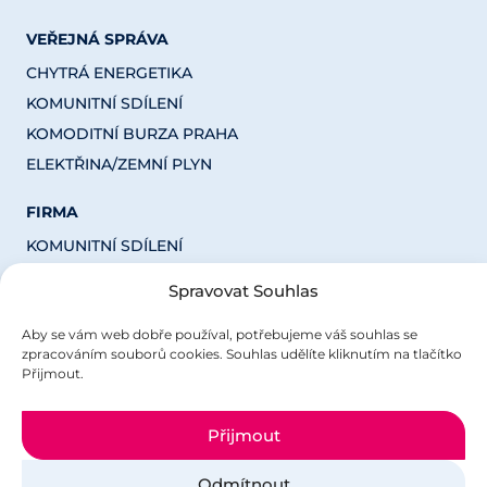
VEŘEJNÁ SPRÁVA
CHYTRÁ ENERGETIKA
KOMUNITNÍ SDÍLENÍ
KOMODITNÍ BURZA PRAHA
ELEKTŘINA/ZEMNÍ PLYN
FIRMA
KOMUNITNÍ SDÍLENÍ
CHYTRÁ ENERGETIKA
Spravovat Souhlas
ELEKTŘINA/ZEMNÍ PLYN
Aby se vám web dobře používal, potřebujeme váš souhlas se
OSTATNÍ
zpracováním souborů cookies. Souhlas udělíte kliknutím na tlačítko
Přijmout.
KONTAKT
GDPR
Přijmout
EU DOTACE
PRO INVESTORY
Odmítnout