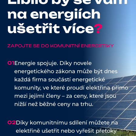
na energiích
ušetřit více
?
ZAPOJTE SE DO KOMUNITNÍ ENERGETIKY
01
Energie spojuje. Díky novele
energetického zákona může být dnes
každá firma součástí energetické
komunity, ve které proudí elektřina přímo
mezi jejími členy – za ceny, které jsou
nižší než běžné ceny na trhu.
02
Díky komunitnímu sdílení můžete na
elektřině ušetřit nebo vyřešit přetoky