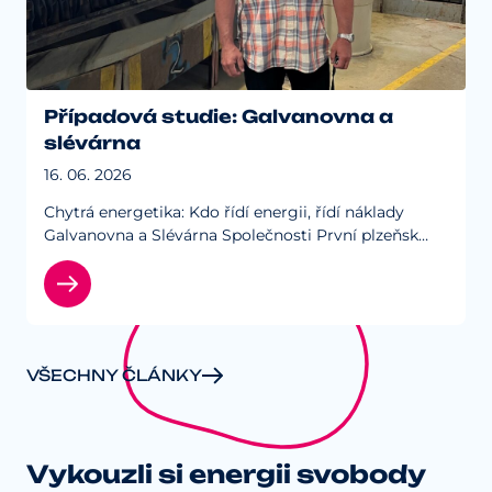
Případová studie: Galvanovna a
slévárna
16. 06. 2026
Chytrá energetika: Kdo řídí energii, řídí náklady
Galvanovna a Slévárna Společnosti První plzeňská
galvanovna a Slévárna a strojírna Hájek patří mezi
průmyslové provozy, které k energii nepřistupují…
VŠECHNY ČLÁNKY
Vykouzli si energii svobody