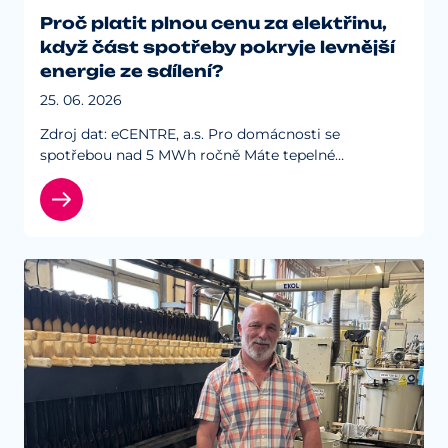
Proč platit plnou cenu za elektřinu,
když část spotřeby pokryje levnější
energie ze sdílení?
25. 06. 2026
Zdroj dat: eCENTRE, a.s. Pro domácnosti se
spotřebou nad 5 MWh ročně Máte tepelné
čerpadlo, elektrické vytápění, ohřev vody bojlerem,
bazén nebo nabíjíte elektromobil? Pak se…