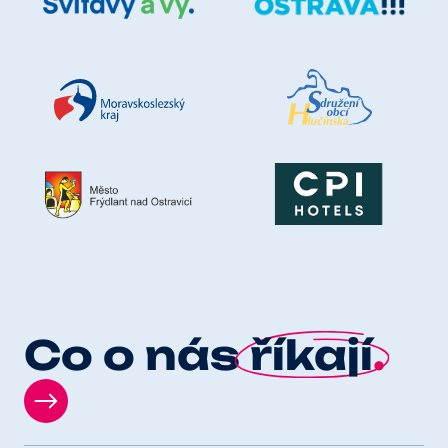
Co o nás
říkají
.