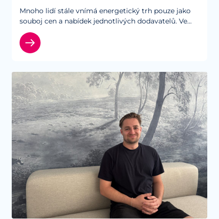
Mnoho lidí stále vnímá energetický trh pouze jako
souboj cen a nabídek jednotlivých dodavatelů. Ve
skutečnosti ale existuje rozdíl mezi tím, zda při
výběru energií spoléháte…