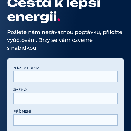
Cesta k lepší
energii
.
Pošlete nám nezávaznou poptávku, přiložte
vyúčtování. Brzy se vám ozveme
s nabídkou.
PONECHTE TOTO POLE PRÁZDNÉ.
NÁZEV FIRMY
JMÉNO
PŘÍJMENÍ