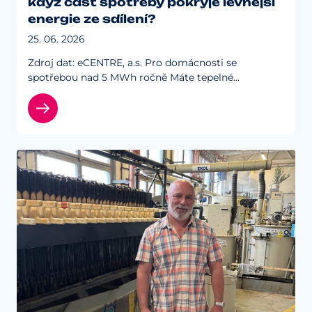
když část spotřeby pokryje levnější
energie ze sdílení?
25. 06. 2026
Zdroj dat: eCENTRE, a.s. Pro domácnosti se
spotřebou nad 5 MWh ročně Máte tepelné
čerpadlo, elektrické vytápění, ohřev vody bojlerem,
bazén nebo nabíjíte elektromobil? Pak se...