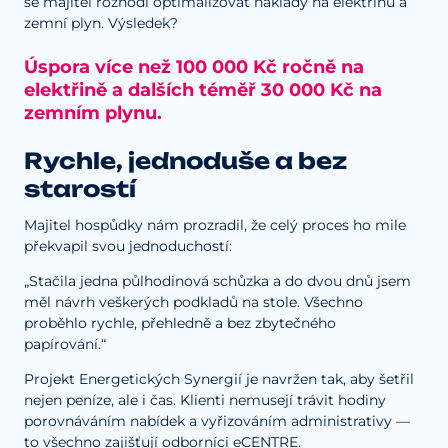
se majitel rozhodl optimalizovat náklady na elektřinu a
zemní plyn. Výsledek?
Úspora více než 100 000 Kč ročně na
elektřině a dalších téměř 30 000 Kč na
zemním plynu.
Rychle, jednoduše a bez
starostí
Majitel hospůdky nám prozradil, že celý proces ho mile
překvapil svou jednoduchostí:
„Stačila jedna půlhodinová schůzka a do dvou dnů jsem
měl návrh veškerých podkladů na stole. Všechno
proběhlo rychle, přehledně a bez zbytečného
papírování.“
Projekt Energetických Synergií je navržen tak, aby šetřil
nejen peníze, ale i čas. Klienti nemusejí trávit hodiny
porovnáváním nabídek a vyřizováním administrativy —
to všechno zajišťují odborníci eCENTRE.