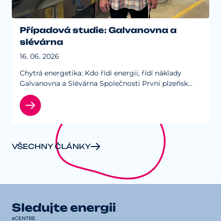
Případová studie: Galvanovna a
slévárna
16. 06. 2026
Chytrá energetika: Kdo řídí energii, řídí náklady
Galvanovna a Slévárna Společnosti První plzeňská
galvanovna a Slévárna a strojírna Hájek patří mezi
průmyslové provozy, které k energii nepřistupují...
VŠECHNY ČLÁNKY
Sledujte energii
eCENTRE